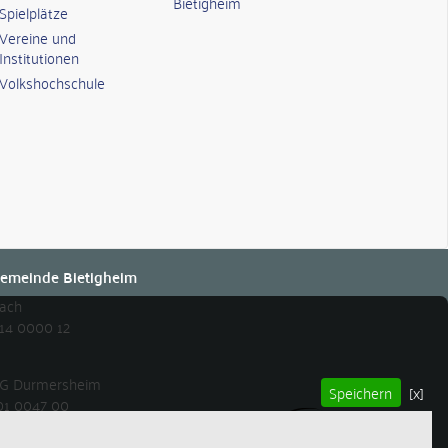
Bietigheim
Spielplätze
Vereine und
Institutionen
Volkshochschule
emeinde Bietigheim
bach
14 0000 12
 eG Durmersheim
Speichern
[x]
01 0047 00