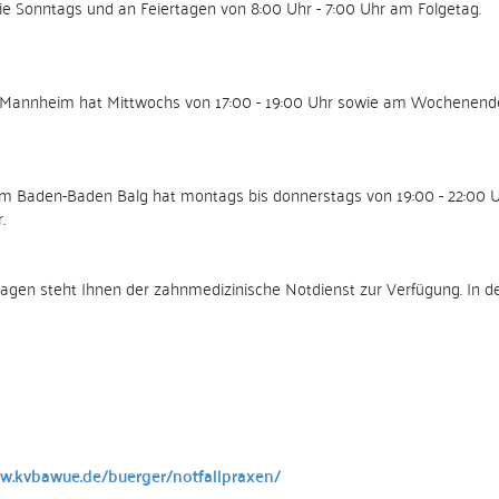
e Sonntags und an Feiertagen von 8:00 Uhr - 7:00 Uhr am Folgetag.
um Mannheim hat Mittwochs von 17:00 - 19:00 Uhr sowie am Wochenende 
um Baden-Baden Balg hat montags bis donnerstags von 19:00 - 22:00 Uh
.
n steht Ihnen der zahnmedizinische Notdienst zur Verfügung. In der R
ww.kvbawue.de/buerger/notfallpraxen/