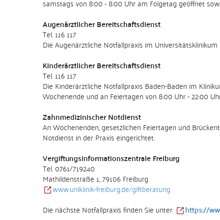
samstags von 8:00 - 8:00 Uhr am Folgetag geöffnet sowi
Augenärztlicher Bereitschaftsdienst
Tel. 116 117
Die Augenärztliche Notfallpraxis im Universitätsklinik
Kinderärztlicher Bereitschaftsdienst
Tel. 116 117
Die Kinderärztliche Notfallpraxis Baden-Baden im Klinik
Wochenende und an Feiertagen von 8:00 Uhr - 22:00 Uhr
Zahnmedizinischer Notdienst
An Wochenenden, gesetzlichen Feiertagen und Brückentage
Notdienst in der Praxis eingerichtet.
Vergiftungsinformationszentrale Freiburg
Tel. 0761/719240
Mathildenstraße 1, 79106 Freiburg
www.uniklinik-freiburg.de/giftberatung
Die nächste Notfallpraxis finden Sie unter:
https://w