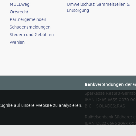
MÜLLweg!
Umweltschutz, Sammelstellen &
Entsorgung
Ortsrecht
Partnergemeinden
Schadensmeldungen
Steuern und Gebühren
Wahlen
Bankverbindungen der G
Sparkasse Rastatt-Gerns
IBAN
DE65 6655 0070 00
ugriffe auf unsere Website zu analysieren.
BIC
SOLADES1RAS
Raiffeisenbank Südhardt
IBAN
DE22 6656 2053 00
BIC
GENODE61DUR