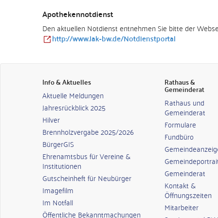
Apothekennotdienst
Den aktuellen Notdienst entnehmen Sie bitte der Webs
http://www.lak-bw.de/Notdienstportal
Info & Aktuelles
Rathaus &
Gemeinderat
Aktuelle Meldungen
Rathaus und
Jahresrückblick 2025
Gemeinderat
Hilver
Formulare
Brennholzvergabe 2025/2026
Fundbüro
BürgerGIS
Gemeindeanzeig
Ehrenamtsbus für Vereine &
Gemeindeportrai
Institutionen
Gemeinderat
Gutscheinheft für Neubürger
Kontakt &
Imagefilm
Öffnungszeiten
Im Notfall
Mitarbeiter
Öffentliche Bekanntmachungen