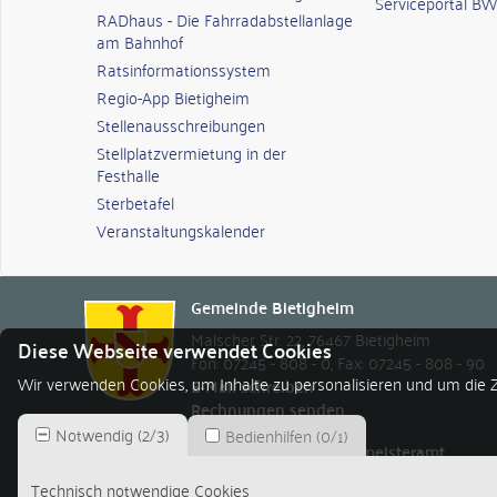
Serviceportal BW
RADhaus - Die Fahrradabstellanlage
am Bahnhof
Ratsinformationssystem
Regio-App Bietigheim
Stellenausschreibungen
Stellplatzvermietung in der
Festhalle
Sterbetafel
Veranstaltungskalender
Gemeinde Bietigheim
Malscher Str. 22
,
76467
Bietigheim
Diese Webseite verwendet Cookies
Fon: 07245 - 808 - 0
,
Fax: 07245 - 808 - 90
Wir verwenden Cookies, um Inhalte zu personalisieren und um die Z
E-Mail schreiben
Rechnungen senden
Notwendig
(
2
/
3
)
Bedienhilfen
(
0
/
1
)
Öffnungszeiten Bürgermeisteramt
Montag bis Freitag
8.00 - 12.00 Uhr
Technisch notwendige Cookies