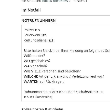
Sie sind hier:
Info & Aktuelles
Im Notfall
Im Notfall
NOTRUFNUMMERN
Polizei
110
Feuerwehr
112
Rettungsdienst
112
Bitte halten Sie sich bei Ihrer Meldung an folgendes S
WER
meldet?
WO
geschah es?
WAS
geschah?
WIE VIELE
Personen sind betroffen?
WELCHE
Art der Erkrankung / Verletzung liegt vor?
WARTEN
auf Rückfragen.
Rufnummern des Ärztliches Bereitschaftsdienstes:
116 117
(kostenlos)
Polizeiposten Bietigheim