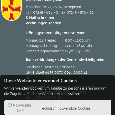
Malscher Str. 22
,
76467
Bietigheim
Fon: 07245 - 808 - 0
,
Fax: 07245 - 808 - 90
E-Mail schreiben
Rechnungen senden
Öffnungszeiten Bürgermeisteramt
Montag bis Freitag
8.00 - 12.00 Uhr
Montagnachmittag
14.00 - 18.00 Uhr
Donnerstagnachmittag
12.30-14.30 Uhr
Bankverbindungen der Gemeinde Bietigheim
Sparkasse Rastatt-Gernsbach
IBAN
DE65 6655 0070 0014 0000 12
BIC
SOLADES1RAS
Diese Webseite verwendet Cookies
Raiffeisenbank Südhardt eG Durmersheim
Wir verwenden Cookies, um Inhalte zu personalisieren und um
IBAN
DE22 6656 2053 0001 0047 00
die Zugriffe auf unsere Website zu analysieren.
BIC
GENODE61DUR
Notwendig
Technisch notwendige Cookies
(
2
/
3
)