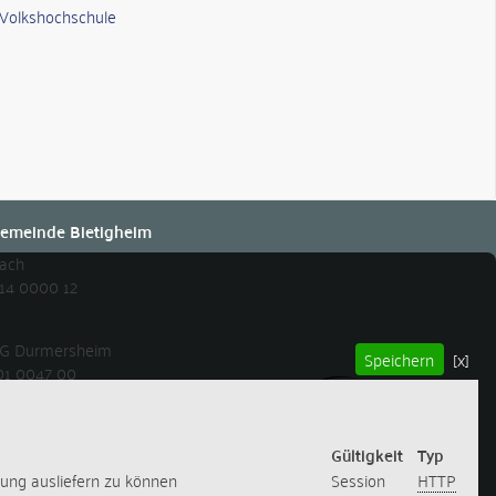
Volkshochschule
emeinde Bietigheim
bach
14 0000 12
 eG Durmersheim
Speichern
[x]
01 0047 00
Gültigkeit
Typ
rung ausliefern zu können
Session
HTTP