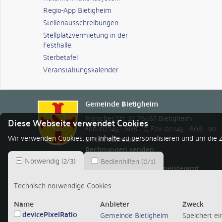
Regio-App Bietigheim
Stellenausschreibungen
Stellplatzvermietung in der
Festhalle
Sterbetafel
Veranstaltungskalender
Gemeinde Bietigheim
Malscher Str. 22
,
76467
Bietigheim
Diese Webseite verwendet Cookies
Fon: 07245 - 808 - 0
,
Fax: 07245 - 808 - 90
Wir verwenden Cookies, um Inhalte zu personalisieren und um die Z
E-Mail schreiben
Rechnungen senden
Notwendig
(
2
/
3
)
Bedienhilfen
(
0
/
1
)
Öffnungszeiten Bürgermeisteramt
Montag bis Freitag
8.00 - 12.00 Uhr
Technisch notwendige Cookies
Montagnachmittag
14.00 - 18.00 Uhr
Donnerstagnachmittag
12.30-14.30 Uhr
Name
Anbieter
Zweck
devicePixelRatio
Gemeinde Bietigheim
Speichert ei