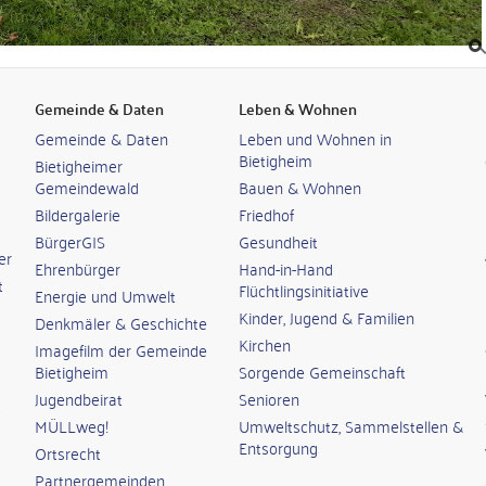
Gemeinde & Daten
Leben & Wohnen
Gemeinde & Daten
Leben und Wohnen in
Bietigheim
Bietigheimer
Gemeindewald
Bauen & Wohnen
Bildergalerie
Friedhof
BürgerGIS
Gesundheit
er
Ehrenbürger
Hand-in-Hand
t
Flüchtlingsinitiative
Energie und Umwelt
Kinder, Jugend & Familien
Denkmäler & Geschichte
Kirchen
Imagefilm der Gemeinde
Bietigheim
Sorgende Gemeinschaft
Jugendbeirat
Senioren
MÜLLweg!
Umweltschutz, Sammelstellen &
Entsorgung
Ortsrecht
Partnergemeinden