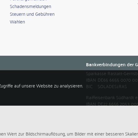
Schadensmeldungen
Steuern und Gebühren
Wahlen
Bankverbindungen der G
Sparkasse Rastatt-Gerns
IBAN
DE65 6655 0070 00
ugriffe auf unsere Website zu analysieren.
BIC
SOLADES1RAS
Raiffeisenbank Südhardt
IBAN
DE22 6656 2053 00
BIC
GENODE61DUR
nen Wert zur Bildschirmauflösung, um Bilder mit einer besseren Skalie