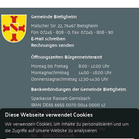
Gemeinde Bietigheim
Malscher Str. 22
,
76467
Bietigheim
Fon: 07245 - 808 - 0
,
Fax: 07245 - 808 - 90
E-Mail schreiben
Rechnungen senden
Öffnungszeiten Bürgermeisteramt
Montag bis Freitag
8.00 - 12.00 Uhr
Montagnachmittag
14.00 - 18.00 Uhr
Donnerstagnachmittag
12.30-14.30 Uhr
Bankverbindungen der Gemeinde Bietigheim
Sparkasse Rastatt-Gernsbach
IBAN
DE65 6655 0070 0014 0000 12
BIC
SOLADES1RAS
Diese Webseite verwendet Cookies
Raiffeisenbank Südhardt eG Durmersheim
Wir verwenden Cookies, um Inhalte zu personalisieren und um
IBAN
DE22 6656 2053 0001 0047 00
die Zugriffe auf unsere Website zu analysieren.
BIC
GENODE61DUR