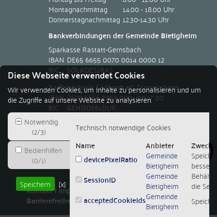
Montagnachmittag
14.00 - 18.00 Uhr
Donnerstagnachmittag
12.30-14.30 Uhr
Bankverbindungen der Gemeinde Bietigheim
Sparkasse Rastatt-Gernsbach
IBAN
DE65 6655 0070 0014 0000 12
BIC
SOLADES1RAS
Diese Webseite verwendet Cookies
Raiffeisenbank Südhardt eG Durmersheim
Wir verwenden Cookies, um Inhalte zu personalisieren und um
IBAN
DE22 6656 2053 0001 0047 00
die Zugriffe auf unsere Website zu analysieren.
BIC
GENODE61DUR
Notwendig
Technisch notwendige Cookies
(
2
/
3
)
Name
Anbieter
Zweck
Bedienhilfen
Gemeinde
Speicher
devicePixelRatio
(
0
/
1
)
Bietigheim
besseren
Gemeinde
Behält d
SessionID
Speichern
[x]
Bietigheim
die Sessi
Kontakt
Impressum
Datenschutzerklärung
Sitemap
Gemeinde
acceptedCookieIds
Barrierefreiheit
Leichte Sprache
Speiche
Bietigheim