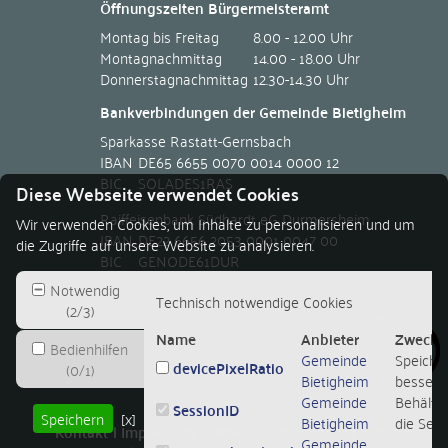
Öffnungszeiten Bürgermeisteramt
Montag bis Freitag
8.00 - 12.00 Uhr
Montagnachmittag
14.00 - 18.00 Uhr
Donnerstagnachmittag
12.30-14.30 Uhr
Bankverbindungen der Gemeinde Bietigheim
Sparkasse Rastatt-Gernsbach
IBAN
DE65 6655 0070 0014 0000 12
BIC
SOLADES1RAS
Diese Webseite verwendet Cookies
Raiffeisenbank Südhardt eG Durmersheim
Wir verwenden Cookies, um Inhalte zu personalisieren und um
IBAN
DE22 6656 2053 0001 0047 00
die Zugriffe auf unsere Website zu analysieren.
BIC
GENODE61DUR
Notwendig
Technisch notwendige Cookies
(
2
/
3
)
Name
Anbieter
Zweck
Bedienhilfen
Gemeinde
Speicher
devicePixelRatio
(
0
/
1
)
Bietigheim
besseren
Gemeinde
Behält d
SessionID
Speichern
[x]
Bietigheim
die Sessi
Kontakt
Impressum
Datenschutzerklärung
Sitemap
Gemeinde