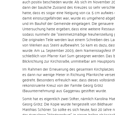
auch positiv beschieden wurde. Als sich im November 2
dann der bauliche Zustand des Kreuzes so sehr verschle
hatte, dass es sogar eine Neigung von ca. 5 cm aufwies
damit einsturzgefährdet war, wurde es umgehend abge
und im Bauhof der Gemeinde eingelagert. Die genauere
Untersuchung hatte ergeben, dass eine weitere Restaura
sodass nunmehr die "steinmetzmäßige Neuherstellung 
Die originalen Teile werden laut einem Schreiben des
von Werken aus Stein) aufbewahrt. So kam es dazu, das
wurde. Am 14. September 2003, dem Namenstagsfest (Pa
schließlich von Pfarrer Karl Sum gesegnet werden. Das 
Blickrichtung zur Kirchstraße, unmittelbar am Hauptportal
Im Rahmen der Erneuerung des gesamten Kirchplatzes
es dann nur wenige Meter in Richtung Pfarrkirche verse
gedreht. Besonders erfreulich war, dass dieses vollständ
rekonstruierte Kreuz von der Familie Georg Grötz
(Bauunternehmung) aus Gaggenau gestiftet wurde.
Somit hat es eigentlich zwei Stifter, nämlich Karolina Ma
Georg Grötz. Die Kopie wurde hergestellt von Bildhauer
Matthias Schöner. So sollte es sich heute, fast 20 Jahre 
der damaligen "Wiedergeburt", in einem hellen elsässisc