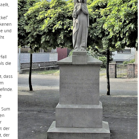
ellt,
kel"
ckenen
te und
cht
fall
ls die
t, dass
em
efinde.
e
rl Sum
den
r
t der
, der