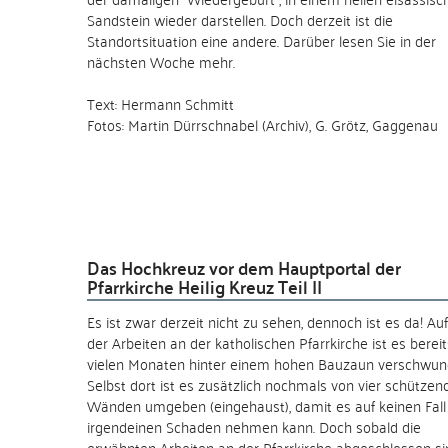
Sandstein wieder darstellen. Doch derzeit ist die
Standortsituation eine andere. Darüber lesen Sie in der
nächsten Woche mehr.
Text: Hermann Schmitt
Fotos: Martin Dürrschnabel (Archiv), G. Grötz, Gaggenau
Das Hochkreuz vor dem Hauptportal der
Pfarrkirche Heilig Kreuz Teil II
Es ist zwar derzeit nicht zu sehen, dennoch ist es da! Au
der Arbeiten an der katholischen Pfarrkirche ist es bereit
vielen Monaten hinter einem hohen Bauzaun verschwun
Selbst dort ist es zusätzlich nochmals von vier schützen
Wänden umgeben (eingehaust), damit es auf keinen Fall
irgendeinen Schaden nehmen kann. Doch sobald die
erwähnten Arbeiten an der Pfarrkirche abgeschlossen si