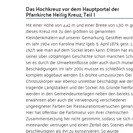
Das Hochkreuz vor dem Hauptportal der
Pfarrkirche Heilig Kreuz, Teil I
Mit einer Höhe von 4,42 m und einer Breite von 1,30 m g
dieses Kreuz mit zu den größten so genannten
Kleindenkmälern auf unserer Gemarkung. Gestiftet wurd
im Jahr 1904 von Karolina Matz (geb. 5. April 1879, gest. 1
1927) wie man auf dem Sockel lesen kann. Erlitten hat es
seiner über 100jährigen Geschichte schon manchen Sch
sei es durch die Umwelteinflüsse oder auch durch mutwil
Beschädigungen. Im Jahr 2001 musste es schließlich sog
komplett abgebaut werden. Es drohte umzustürzen. Der
Christuskörper war ebenso unrettbar beschädigt wie der
tragende Längsbalken und der Sockel. Als Gründe hierfü
werden in den Gemeindeunterlagen neben den bereits 
erwähnten aber auch die Verwendung verschiedener
ungeeigneter Farben bei Restaurationsversuchen genan
Hier hat offenbar die Farbmixtur von ihrer chemischen
Zusammensetzung her nicht gestimmt, sodass sie sich n
miteinander vertrugen und einen Zerfall des Steines ehe
beschleunigten als ihn zu konservieren. So wurde