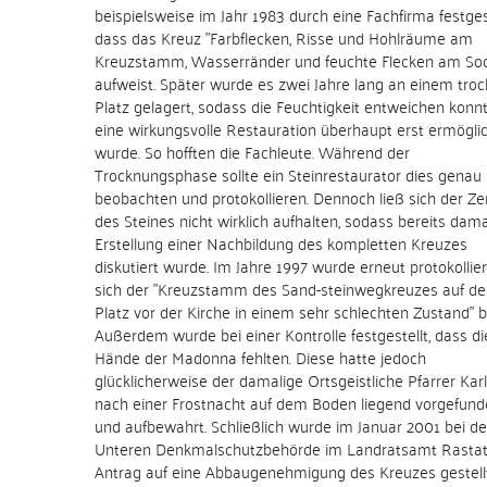
beispielsweise im Jahr 1983 durch eine Fachfirma festgest
dass das Kreuz "Farbflecken, Risse und Hohlräume am
Kreuzstamm, Wasserränder und feuchte Flecken am Soc
aufweist. Später wurde es zwei Jahre lang an einem tro
Platz gelagert, sodass die Feuchtigkeit entweichen konn
eine wirkungsvolle Restauration überhaupt erst ermögli
wurde. So hofften die Fachleute. Während der
Trocknungsphase sollte ein Steinrestaurator dies genau
beobachten und protokollieren. Dennoch ließ sich der Zer
des Steines nicht wirklich aufhalten, sodass bereits dama
Erstellung einer Nachbildung des kompletten Kreuzes
diskutiert wurde. Im Jahre 1997 wurde erneut protokollier
sich der "Kreuzstamm des Sand-steinwegkreuzes auf d
Platz vor der Kirche in einem sehr schlechten Zustand" b
Außerdem wurde bei einer Kontrolle festgestellt, dass di
Hände der Madonna fehlten. Diese hatte jedoch
glücklicherweise der damalige Ortsgeistliche Pfarrer Ka
nach einer Frostnacht auf dem Boden liegend vorgefun
und aufbewahrt. Schließlich wurde im Januar 2001 bei de
Unteren Denkmalschutzbehörde im Landratsamt Rastat
Antrag auf eine Abbaugenehmigung des Kreuzes gestellt