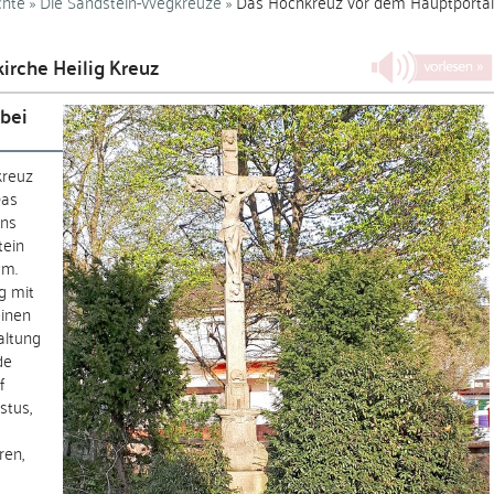
chte
Die Sandstein-Wegkreuze
Das Hochkreuz vor dem Hauptportal
irche Heilig Kreuz
bei
kreuz
Das
ens
tein
cm.
g mit
einen
altung
de
f
stus,
ren,