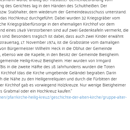
ng des Gerichtes lag in den Händen des Schultheißen. Der
 bzw. Stabhalter, dem wiederum der Gemeindeausschuss unterstand.
 das Hochkreuz durchgeführt. Dabei wurden 32 Kriegsgräber vom
sche Kriegsgräberfürsorge in den ehemaligen Kirchhof vor dem
nd eines 1949 Verstorbenen sind auf zwei Gedenktafeln vermerkt, die
sind. Besonders tragisch ist dabei, dass auch zwei Kinder erwähnt
strauertag, 17. November 1974, ist die Grabstätte vom damaligen
 von Bürgermeister Wilhelm Heck in die Obhut der Gemeinde
benso wie die Kapelle, in den Besitz der Gemeinde Bietigheim.
rgemeinde Heilig-Kreuz Bietigheim. Hier wurden von Irmgard
is in die zweite Hälfte des 18. Jahrhunderts wurden die Toten
em Kirchhof (das die Kirche umgebende Gelände) begraben. Darin
ch die Nähe zu den Heiligenreliquien und durch die Fürbitten der
mer Kirchhof gab es vorwiegend Holzkreuze. Nur wenige Bietigheimer
es Grabmal oder ein Hochkreuz kaufen."
n/pfarrkirche-heilig-kreuz/geschichte-der-alten-kirche/gruppe-alter-