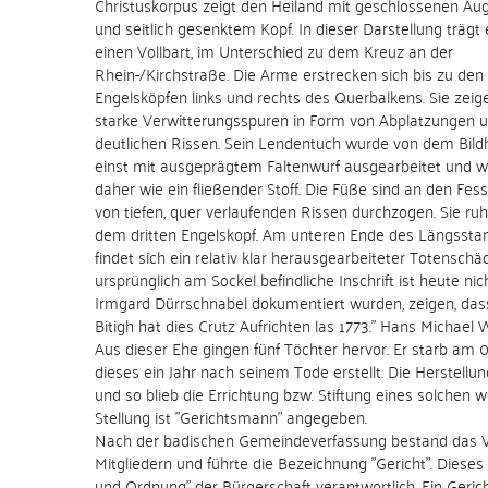
Christuskorpus zeigt den Heiland mit geschlossenen Au
und seitlich gesenktem Kopf. In dieser Darstellung trägt 
einen Vollbart, im Unterschied zu dem Kreuz an der
Rhein-/Kirchstraße. Die Arme erstrecken sich bis zu den
Engelsköpfen links und rechts des Querbalkens. Sie zeig
starke Verwitterungsspuren in Form von Abplatzungen 
deutlichen Rissen. Sein Lendentuch wurde von dem Bild
einst mit ausgeprägtem Faltenwurf ausgearbeitet und wi
daher wie ein fließender Stoff. Die Füße sind an den Fess
von tiefen, quer verlaufenden Rissen durchzogen. Sie ru
dem dritten Engelskopf. Am unteren Ende des Längss
findet sich ein relativ klar herausgearbeiteter Totenschäd
ursprünglich am Sockel befindliche Inschrift ist heute n
Irmgard Dürrschnabel dokumentiert wurden, zeigen, das
Bitigh hat dies Crutz Aufrichten las 1773." Hans Michae
Aus dieser Ehe gingen fünf Töchter hervor. Er starb am 
dieses ein Jahr nach seinem Tode erstellt. Die Herstellun
und so blieb die Errichtung bzw. Stiftung eines solchen 
Stellung ist "Gerichtsmann" angegeben.
Nach der badischen Gemeindeverfassung bestand das Ve
Mitgliedern und führte die Bezeichnung "Gericht". Diese
und Ordnung" der Bürgerschaft verantwortlich. Ein Ge