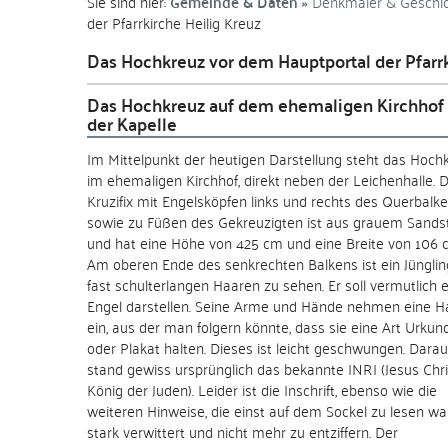
Sie sind hier:
Gemeinde & Daten
Denkmäler & Geschi
der Pfarrkirche Heilig Kreuz
Das Hochkreuz vor dem Hauptportal der Pfarrk
Das Hochkreuz auf dem ehemaligen Kirchhof 
der Kapelle
Im Mittelpunkt der heutigen Darstellung steht das Hoch
im ehemaligen Kirchhof, direkt neben der Leichenhalle. 
Kruzifix mit Engelsköpfen links und rechts des Querbalk
sowie zu Füßen des Gekreuzigten ist aus grauem Sands
und hat eine Höhe von 425 cm und eine Breite von 106 
Am oberen Ende des senkrechten Balkens ist ein Jünglin
fast schulterlangen Haaren zu sehen. Er soll vermutlich 
Engel darstellen. Seine Arme und Hände nehmen eine H
ein, aus der man folgern könnte, dass sie eine Art Urkun
oder Plakat halten. Dieses ist leicht geschwungen. Darau
stand gewiss ursprünglich das bekannte INRI (Jesus Chri
König der Juden). Leider ist die Inschrift, ebenso wie die
weiteren Hinweise, die einst auf dem Sockel zu lesen wa
stark verwittert und nicht mehr zu entziffern. Der