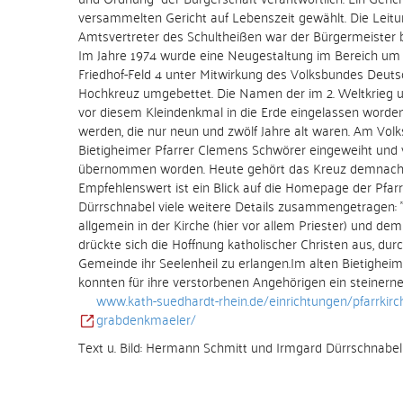
versammelten Gericht auf Lebenszeit gewählt. Die Leitu
Amtsvertreter des Schultheißen war der Bürgermeister
Im Jahre 1974 wurde eine Neugestaltung im Bereich um
Friedhof-Feld 4 unter Mitwirkung des Volksbundes Deut
Hochkreuz umgebettet. Die Namen der im 2. Weltkrieg u
vor diesem Kleindenkmal in die Erde eingelassen worden 
werden, die nur neun und zwölf Jahre alt waren. Am Volk
Bietigheimer Pfarrer Clemens Schwörer eingeweiht und
übernommen worden. Heute gehört das Kreuz demnach, e
Empfehlenswert ist ein Blick auf die Homepage der Pfar
Dürrschnabel viele weitere Details zusammengetragen: "B
allgemein in der Kirche (hier vor allem Priester) und d
drückte sich die Hoffnung katholischer Christen aus, dur
Gemeinde ihr Seelenheil zu erlangen.Im alten Bietighei
konnten für ihre verstorbenen Angehörigen ein steinern
www.kath-suedhardt-rhein.de/einrichtungen/pfarrkirche
grabdenkmaeler/
Text u. Bild: Hermann Schmitt und Irmgard Dürrschnabel