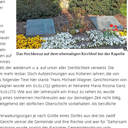
gen
er
en
und
hauer
rkt
eln
Das Hochkreuz auf dem ehemaligen Kirchhof bei der Kapelle
hen auf
tammes
el, der wiederum u. a. auf unser aller Sterblichkeit verweist. Die
icht mehr lesbar. Doch Aufzeichnungen aus früheren Jahren, die von
s folgender Text hier stand: "Hans Michael Wagner, Gerichtsmann von
l Wagner wurde am 01.01.1722 geboren, er heiratete Maria Rosina Ganz.
09.10.1772. Wie aus der Jahreszahl am Kreuz zu sehen ist, wurde
g eines steinernen Hochkreuzes war zur damaligen Zeit nicht billig,
weitgehend der dörflichen Oberschicht vorbehalten. Als berufliche
rwaltungsorgan je nach Größe eines Dorfes aus drei bis zwölf
s Gericht vertrat die Gemeinde und ihre Rechte und war für "Gehorsam
richtsmann wurde analog der Rastatter Gemeindeordnung vom