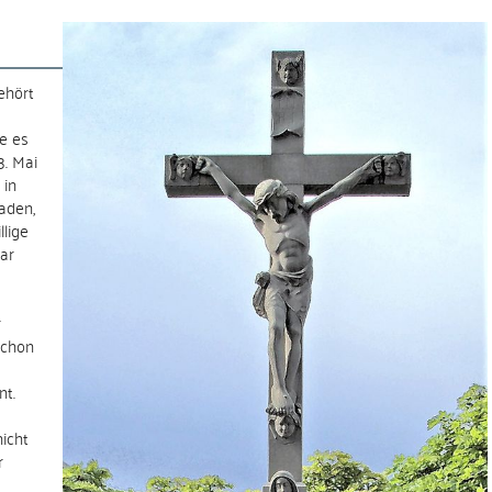
ehört
e es
3. Mai
 in
aden,
lige
ar
r
schon
nt.
icht
r