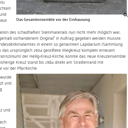
001
chtert
 und
Das Gesamtensemble vor der Einhausung
baut
tion des schadhaften Steinmaterials nun nicht mehr möglich war,
gemäß vorhandenem Original" in Auftrag gegeben werden musste.
 Landesdenkmalamtes in einem so genannten Lapidarium (Sammlung
s das ursprünglich 1904 gestiftete Wegkreuz komplett erneuert
trozinium) der Heilig-Kreuz-Kirche, konnte das neue Kreuzensemble
bisherige Kreuz stand bis 1984 direkt am Straßenrand mit
 vor der Pfarrkirche.
 wurde
tzt und
ig
tz und
nach
hen