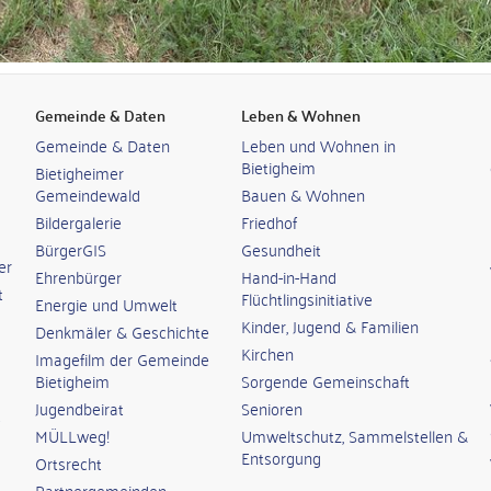
Gemeinde & Daten
Leben & Wohnen
Gemeinde & Daten
Leben und Wohnen in
Bietigheim
Bietigheimer
Gemeindewald
Bauen & Wohnen
Bildergalerie
Friedhof
BürgerGIS
Gesundheit
er
Ehrenbürger
Hand-in-Hand
t
Flüchtlingsinitiative
Energie und Umwelt
Kinder, Jugend & Familien
Denkmäler & Geschichte
Kirchen
Imagefilm der Gemeinde
Bietigheim
Sorgende Gemeinschaft
Jugendbeirat
Senioren
MÜLLweg!
Umweltschutz, Sammelstellen &
Entsorgung
Ortsrecht
Partnergemeinden