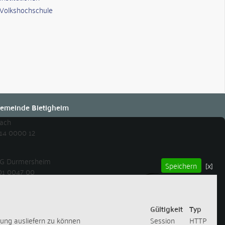
Volkshochschule
emeinde Bietigheim
bach
14 0000 12
 eG Durmersheim
Speichern
[x]
01 0047 00
Gültigkeit
Typ
rung ausliefern zu können
Session
HTTP