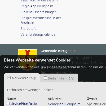
Regio-App Bietigheim
Stellenausschreibungen
Stellplatzvermietung in der
Festhalle
Sterbetafel
Veranstaltungskalender
Gemeinde Bietigheim
Malscher Str. 22
,
76467
Bietigheim
Diese Webseite verwendet Cookies
Fon: 07245 - 808 - 0
,
Fax: 07245 - 808 - 90
Wir verwenden Cookies, um Inhalte zu personalisieren und um die Z
E-Mail schreiben
Rechnungen senden
Notwendig
(
2
/
3
)
Bedienhilfen
(
0
/
1
)
Öffnungszeiten Bürgermeisteramt
Montag bis Freitag
8.00 - 12.00 Uhr
Technisch notwendige Cookies
Montagnachmittag
14.00 - 18.00 Uhr
Donnerstagnachmittag
12.30-14.30 Uhr
Name
Anbieter
Zweck
devicePixelRatio
Gemeinde Bietigheim
Speichert ei