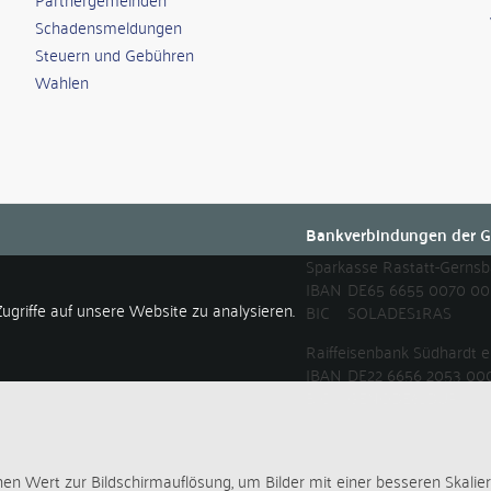
Schadensmeldungen
Steuern und Gebühren
Wahlen
Bankverbindungen der G
Sparkasse Rastatt-Gerns
IBAN
DE65 6655 0070 00
ugriffe auf unsere Website zu analysieren.
BIC
SOLADES1RAS
Raiffeisenbank Südhardt
IBAN
DE22 6656 2053 00
BIC
GENODE61DUR
nen Wert zur Bildschirmauflösung, um Bilder mit einer besseren Skalie